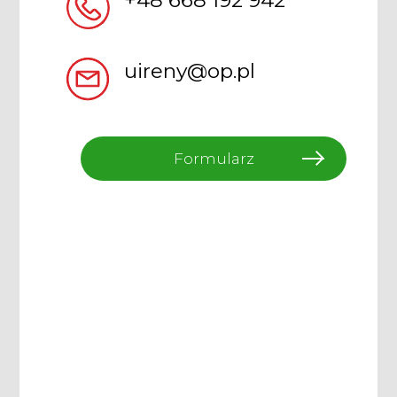
uireny@op.pl
Formularz